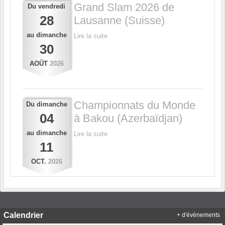
Grand Slam 2026 de
Du
vendredi
28
Lausanne (Suisse)
au
dimanche
Lire la suite
30
AOÛT
2026
Championnats du Monde
Du
dimanche
04
à Bakou (Azerbaïdjan)
au
dimanche
Lire la suite
11
OCT.
2026
Calendrier
+ d'évènements