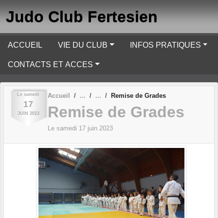
Panneau de gestion des cookies
Judo Club Fertesien
ACCUEIL
VIE DU CLUB
INFOS PRATIQUES
CONTACTS ET ACCES
Le
samedi
Accueil
Remise de Grades
17
Remise de Grades
JUIN
2023
Le
samedi
17
juin
2023